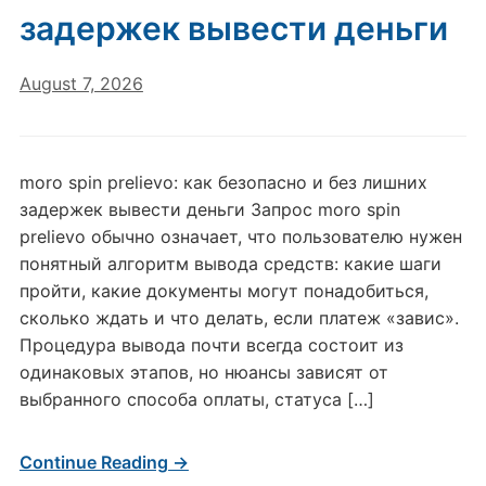
задержек вывести деньги
August 7, 2026
moro spin prelievo: как безопасно и без лишних
задержек вывести деньги Запрос moro spin
prelievo обычно означает, что пользователю нужен
понятный алгоритм вывода средств: какие шаги
пройти, какие документы могут понадобиться,
сколько ждать и что делать, если платеж «завис».
Процедура вывода почти всегда состоит из
одинаковых этапов, но нюансы зависят от
выбранного способа оплаты, статуса […]
Continue Reading →