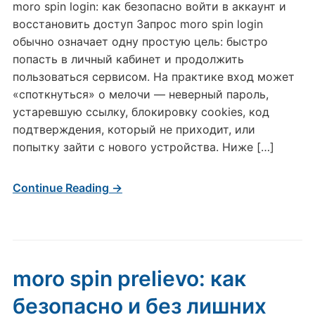
moro spin login: как безопасно войти в аккаунт и
восстановить доступ Запрос moro spin login
обычно означает одну простую цель: быстро
попасть в личный кабинет и продолжить
пользоваться сервисом. На практике вход может
«споткнуться» о мелочи — неверный пароль,
устаревшую ссылку, блокировку cookies, код
подтверждения, который не приходит, или
попытку зайти с нового устройства. Ниже […]
Continue Reading →
moro spin prelievo: как
безопасно и без лишних