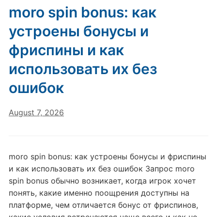
moro spin bonus: как
устроены бонусы и
фриспины и как
использовать их без
ошибок
August 7, 2026
moro spin bonus: как устроены бонусы и фриспины
и как использовать их без ошибок Запрос moro
spin bonus обычно возникает, когда игрок хочет
понять, какие именно поощрения доступны на
платформе, чем отличается бонус от фриспинов,