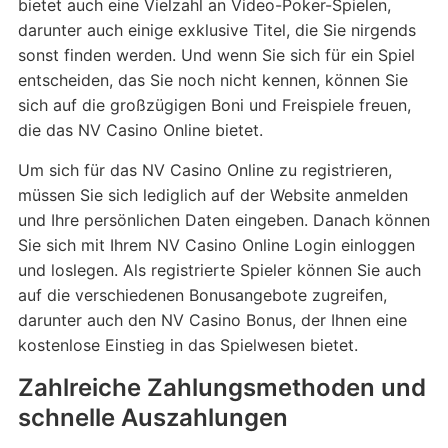
bietet auch eine Vielzahl an Video-Poker-Spielen,
darunter auch einige exklusive Titel, die Sie nirgends
sonst finden werden. Und wenn Sie sich für ein Spiel
entscheiden, das Sie noch nicht kennen, können Sie
sich auf die großzügigen Boni und Freispiele freuen,
die das NV Casino Online bietet.
Um sich für das NV Casino Online zu registrieren,
müssen Sie sich lediglich auf der Website anmelden
und Ihre persönlichen Daten eingeben. Danach können
Sie sich mit Ihrem NV Casino Online Login einloggen
und loslegen. Als registrierte Spieler können Sie auch
auf die verschiedenen Bonusangebote zugreifen,
darunter auch den NV Casino Bonus, der Ihnen eine
kostenlose Einstieg in das Spielwesen bietet.
Zahlreiche Zahlungsmethoden und
schnelle Auszahlungen