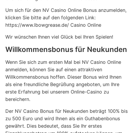
Um sich für den NV Casino Online Bonus anzumelden,
klicken Sie bitte auf den folgenden Link:
https://www.lbowgrease.de/ Casino Online
Wir wünschen Ihnen viel Glück bei Ihren Spielen!
Willkommensbonus für Neukunden
Wenn Sie sich zum ersten Mal bei NV Casino Online
anmelden, können Sie auf einen attraktiven
Willkommensbonus hoffen. Dieser Bonus wird Ihnen
als eine freundliche Begrüßung angeboten, um Ihre
erste Erfahrung bei unserem Online-Casino zu
bereichern.
Der NV Casino Bonus für Neukunden beträgt 100% bis
zu 500 Euro und wird Ihnen als ein Guthabenbonus
gewährt. Dies bedeutet, dass Sie Ihr erstes