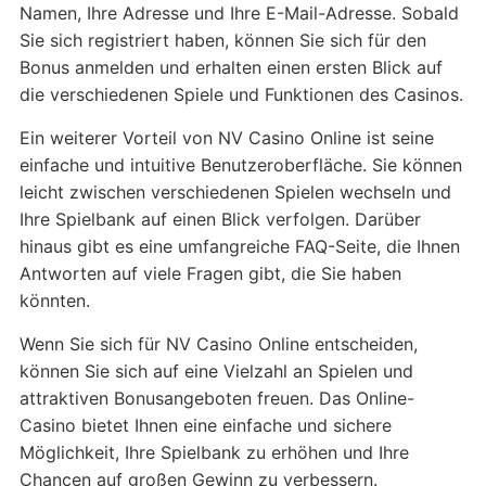
Namen, Ihre Adresse und Ihre E-Mail-Adresse. Sobald
Sie sich registriert haben, können Sie sich für den
Bonus anmelden und erhalten einen ersten Blick auf
die verschiedenen Spiele und Funktionen des Casinos.
Ein weiterer Vorteil von NV Casino Online ist seine
einfache und intuitive Benutzeroberfläche. Sie können
leicht zwischen verschiedenen Spielen wechseln und
Ihre Spielbank auf einen Blick verfolgen. Darüber
hinaus gibt es eine umfangreiche FAQ-Seite, die Ihnen
Antworten auf viele Fragen gibt, die Sie haben
könnten.
Wenn Sie sich für NV Casino Online entscheiden,
können Sie sich auf eine Vielzahl an Spielen und
attraktiven Bonusangeboten freuen. Das Online-
Casino bietet Ihnen eine einfache und sichere
Möglichkeit, Ihre Spielbank zu erhöhen und Ihre
Chancen auf großen Gewinn zu verbessern.