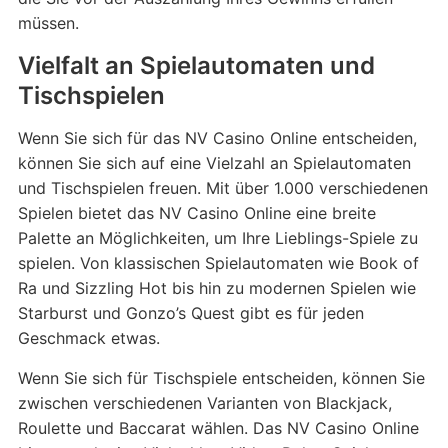
müssen.
Vielfalt an Spielautomaten und
Tischspielen
Wenn Sie sich für das NV Casino Online entscheiden,
können Sie sich auf eine Vielzahl an Spielautomaten
und Tischspielen freuen. Mit über 1.000 verschiedenen
Spielen bietet das NV Casino Online eine breite
Palette an Möglichkeiten, um Ihre Lieblings-Spiele zu
spielen. Von klassischen Spielautomaten wie Book of
Ra und Sizzling Hot bis hin zu modernen Spielen wie
Starburst und Gonzo’s Quest gibt es für jeden
Geschmack etwas.
Wenn Sie sich für Tischspiele entscheiden, können Sie
zwischen verschiedenen Varianten von Blackjack,
Roulette und Baccarat wählen. Das NV Casino Online