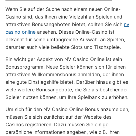
Wenn Sie auf der Suche nach einem neuen Online-
Casino sind, das Ihnen eine Vielzahl an Spielen und
attraktiven Bonusangeboten bietet, sollten Sie sich
nv
casino online
ansehen. Dieses Online-Casino ist
bekannt für seine umfangreiche Auswahl an Spielen,
darunter auch viele beliebte Slots und Tischspiele.
Ein wichtiger Aspekt von NV Casino Online ist sein
Bonusprogramm. Neue Spieler können sich für einen
attraktiven Willkommensbonus anmelden, der ihnen
eine gute Einstiegshilfe bietet. Darüber hinaus gibt es
viele weitere Bonusangebote, die Sie als bestehender
Spieler nutzen können, um Ihre Spielbank zu erhöhen.
Um sich für den NV Casino Online Bonus anzumelden,
müssen Sie sich zunächst auf der Website des
Casinos registrieren. Dazu müssen Sie einige
persönliche Informationen angeben, wie z.B. Ihren