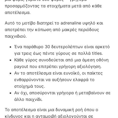
προσαρμόζοντας τα στοιχήματα μετά από κάθε
αποτέλεσμα.
Αυτό το μοτίβο διατηρεί το adrenaline υψηλό και
αποτρέπει την κόπωση από μακρές περιόδους
παιχνιδιού.
Ένα παράθυρο 30 δευτερολέπτων είναι αρκετό
για τρεις έως πέντε γύρους σε πολλά titles.
Κάθε γύρος συνοδεύεται από μια άμεση οθόνη
payout που επιτρέπει γρήγορη αξιολόγηση.
Αν το αποτέλεσμα είναι ευνοϊκό, οι παίκτες
ενθαρρύνονται να αυξήσουν ελαφρά το
στοίχημά τους.
Αν όχι, αποσύρονται γρήγορα ή μεταβαίνουν σε
άλλο παιχνίδι.
Το αποτέλεσμα είναι μια δυναμική ροή όπου ο
κίνδυνος και η ανταμοιβή αξιολογούνται σε