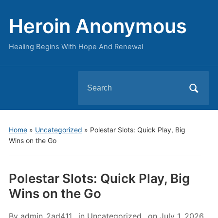
Heroin Anonymous
Healing Begins With Hope And Renewal
Search
for:
Home
»
Uncategorized
»
Polestar Slots: Quick Play, Big
Wins on the Go
Polestar Slots: Quick Play, Big
Wins on the Go
By
admin_2ad411
in
Uncategorized
on
July 1, 2026