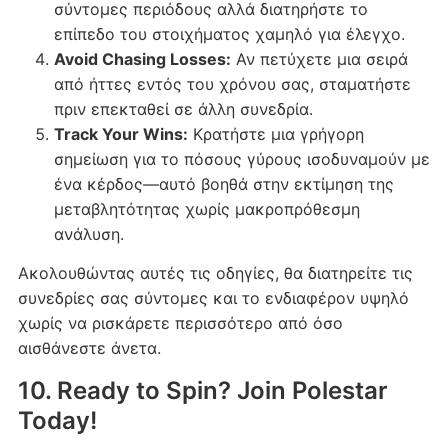
σύντομες περιόδους αλλά διατηρήστε το
επίπεδο του στοιχήματος χαμηλό για έλεγχο.
Avoid Chasing Losses:
Αν πετύχετε μια σειρά
από ήττες εντός του χρόνου σας, σταματήστε
πριν επεκταθεί σε άλλη συνεδρία.
Track Your Wins:
Κρατήστε μια γρήγορη
σημείωση για το πόσους γύρους ισοδυναμούν με
ένα κέρδος—αυτό βοηθά στην εκτίμηση της
μεταβλητότητας χωρίς μακροπρόθεσμη
ανάλυση.
Ακολουθώντας αυτές τις οδηγίες, θα διατηρείτε τις
συνεδρίες σας σύντομες και το ενδιαφέρον υψηλό
χωρίς να ρισκάρετε περισσότερο από όσο
αισθάνεστε άνετα.
10. Ready to Spin? Join Polestar
Today!