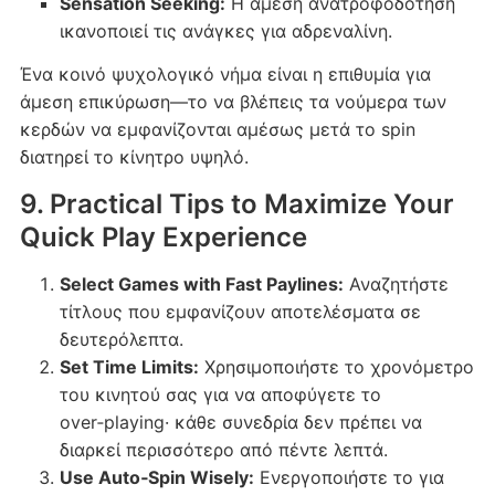
Sensation Seeking:
Η άμεση ανατροφοδότηση
ικανοποιεί τις ανάγκες για αδρεναλίνη.
Ένα κοινό ψυχολογικό νήμα είναι η επιθυμία για
άμεση επικύρωση—το να βλέπεις τα νούμερα των
κερδών να εμφανίζονται αμέσως μετά το spin
διατηρεί το κίνητρο υψηλό.
9. Practical Tips to Maximize Your
Quick Play Experience
Select Games with Fast Paylines:
Αναζητήστε
τίτλους που εμφανίζουν αποτελέσματα σε
δευτερόλεπτα.
Set Time Limits:
Χρησιμοποιήστε το χρονόμετρο
του κινητού σας για να αποφύγετε το
over‑playing· κάθε συνεδρία δεν πρέπει να
διαρκεί περισσότερο από πέντε λεπτά.
Use Auto‑Spin Wisely:
Ενεργοποιήστε το για