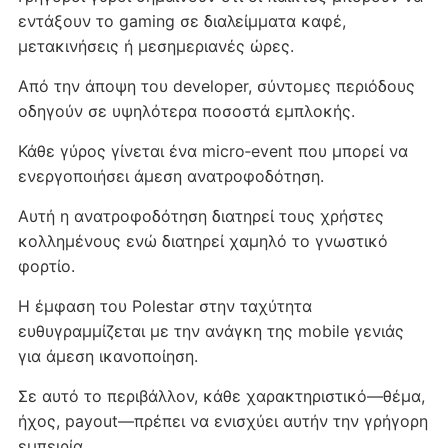
εντάξουν το gaming σε διαλείμματα καφέ,
μετακινήσεις ή μεσημεριανές ώρες.
Από την άποψη του developer, σύντομες περιόδους
οδηγούν σε υψηλότερα ποσοστά εμπλοκής.
Κάθε γύρος γίνεται ένα micro‑event που μπορεί να
ενεργοποιήσει άμεση ανατροφοδότηση.
Αυτή η ανατροφοδότηση διατηρεί τους χρήστες
κολλημένους ενώ διατηρεί χαμηλό το γνωστικό
φορτίο.
Η έμφαση του Polestar στην ταχύτητα
ευθυγραμμίζεται με την ανάγκη της mobile γενιάς
για άμεση ικανοποίηση.
Σε αυτό το περιβάλλον, κάθε χαρακτηριστικό—θέμα,
ήχος, payout—πρέπει να ενισχύει αυτήν την γρήγορη
εμπειρία.