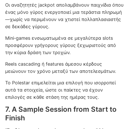
Οι αναζητητές jackpot απολαμβάνουν παιχνίδια όπου
ένας μόνο γύρος ενεργοποιεί μια τεράστια πληρωμή
—χωρίς να περιμένουν να χτιστεί πολλαπλασιαστής
σε δεκάδες γύρους.
Mini‑games ενσωματωμένα σε μεγαλύτερα slots
προσφέρουν γρήγορους γύρους ξεχωριστούς από
την κύρια δράση των τροχών.
Reels cascading ή features άμεσου κέρδους
μειώνουν τον χρόνο μεταξύ των αποτελεσμάτων.
Το Polestar επιμελείται μια επιλογή που ισορροπεί
αυτά τα στοιχεία, ώστε οι παίκτες να έχουν
επιλογές σε κάθε στάση της ημέρας τους.
7. A Sample Session from Start to
Finish